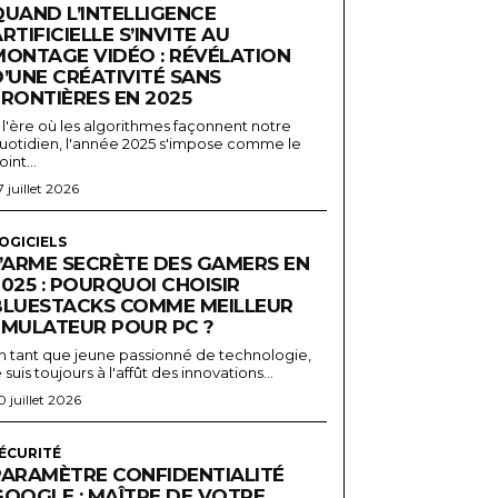
QUAND L’INTELLIGENCE
RTIFICIELLE S’INVITE AU
MONTAGE VIDÉO : RÉVÉLATION
’UNE CRÉATIVITÉ SANS
FRONTIÈRES EN 2025
 l'ère où les algorithmes façonnent notre
uotidien, l'année 2025 s'impose comme le
oint...
7 juillet 2026
OGICIELS
L’ARME SECRÈTE DES GAMERS EN
025 : POURQUOI CHOISIR
BLUESTACKS COMME MEILLEUR
ÉMULATEUR POUR PC ?
n tant que jeune passionné de technologie,
e suis toujours à l'affût des innovations...
0 juillet 2026
ÉCURITÉ
PARAMÈTRE CONFIDENTIALITÉ
GOOGLE : MAÎTRE DE VOTRE