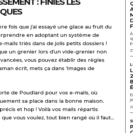
SEMENT : FINIES LES
A
IQUES
D
 fois que j’ai essayé une glace au fruit du
À
urprendre en adoptant un système de
q
mails triés dans de jolis petits dossiers !
p
2
que un grenier lors d’un vide-grenier non
 avancées, vous pouvez établir des règles
L
maman écrit, mets ça dans ‘Images de
2
sorte de Poudlard pour vos e-mails, où
E
j
uement sa place dans la bonne maison.
2
précis et hop ! Voilà vos mails répartis
que vous voulez, tout bien rangé où il faut…
S