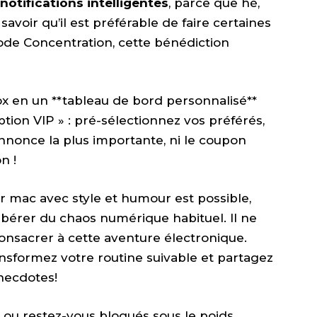
notifications intelligentes
, parce que hé,
savoir qu’il est préférable de faire certaines
ode Concentration, cette bénédiction
x en un **tableau de bord personnalisé**
ption VIP » : pré-sélectionnez vos préférés,
annonce la plus importante, ni le coupon
n !
er mac avec style et humour est possible,
bérer du chaos numérique habituel. Il ne
onsacrer à cette aventure électronique.
ansformez votre routine suivable et partagez
anecdotes!
s ou restez-vous bloqués sous le poids