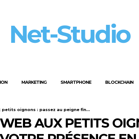
Net-Studio
ION
MARKETING
SMARTPHONE
BLOCKCHAIN
 petits oignons : passez au peigne fin...
 WEB AUX PETITS OIG
 VOTRE PRÉSENCE EN 