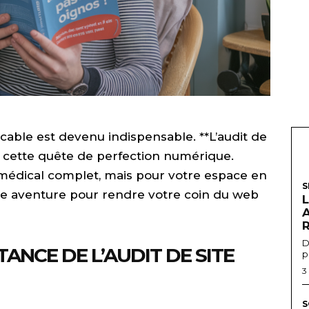
able est devenu indispensable. **L’audit de
ns cette quête de perfection numérique.
dical complet, mais pour votre espace en
S
te aventure pour rendre votre coin du web
R
D
NCE DE L’AUDIT DE SITE
p
3
S