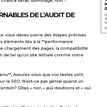
te chance serait dommage, non ?
RNABLES DE L’AUDIT DE
D
d
s
1
te, vous devez suivre des étapes précises.
s éléments liés à la **performance
é de chargement des pages, la compatibilité
en de tel qu’un site léthalé comme notre
ntenu**. Assurez-vous que vos textes sont
our le SEO. N’est-ce pas génial quand un
ntention? Dites « non » aux doublons et « oui