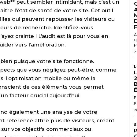
eb** peut sembler intimidant, mais c’est un
A
re l’état de santé de votre site. Cet outil
illes qui peuvent repousser les visiteurs ou
D
oteurs de recherche. Identifiez-vous
À
ayez crainte ! L’audit est là pour vous en
q
ider vers l’amélioration.
p
2
bien puisque votre site fonctionne.
L
aspects que vous négligez peut-être, comme
s, l’optimisation mobile ou même la
2
onscient de ces éléments vous permet
 un facteur crucial aujourd’hui.
E
j
2
prend également une analyse de votre
 référencé attire plus de visiteurs, créant
S
if sur vos objectifs commerciaux ou